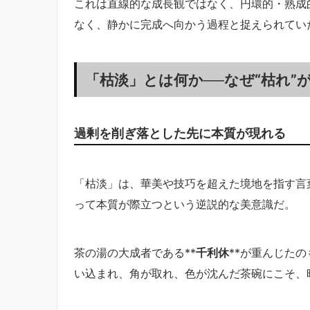
これは直線的な成長観ではなく、円環的・熟成
なく、静かに完成へ向かう過程と捉えられてい
「枯淡」とは何か──なぜ“枯れ”
過剰を削ぎ落とした先に本質が現れる
「枯淡」は、華美や技巧を超えた境地を指す言
って本質が際立つという逆説的な美意識だ。
茶の湯の大成者である**
千利休
**が重んじた
い込まれ、角が取れ、色が沈んだ茶碗にこそ、