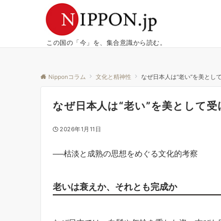
この国の「今」を、集合意識から読む。
Nipponコラム
文化と精神性
なぜ日本人は“老い”を美とし
なぜ日本人は“老い”を美として
2026年1月11日
──枯淡と成熟の思想をめぐる文化的考察
老いは衰えか、それとも完成か