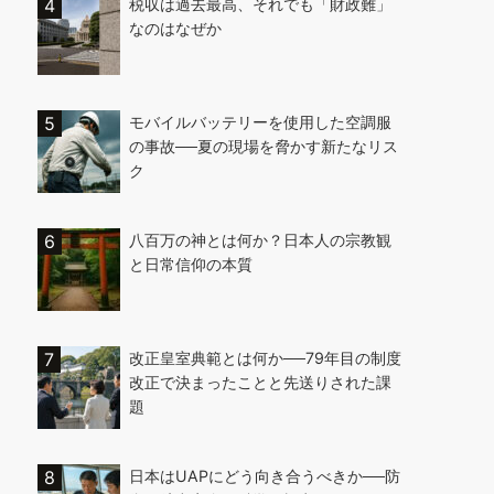
税収は過去最高、それでも「財政難」
なのはなぜか
モバイルバッテリーを使用した空調服
の事故──夏の現場を脅かす新たなリス
ク
八百万の神とは何か？日本人の宗教観
と日常信仰の本質
改正皇室典範とは何か──79年目の制度
改正で決まったことと先送りされた課
題
日本はUAPにどう向き合うべきか──防