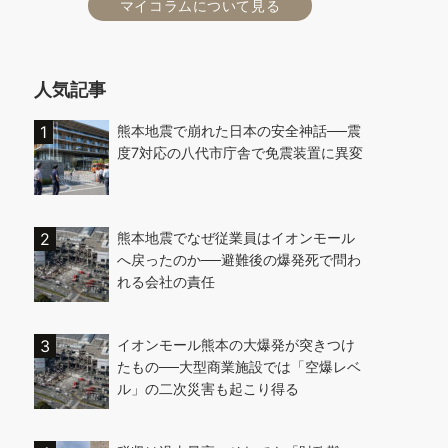
マイコラムについて見る
人気記事
熊本地震で崩れた日本の安全神話──震
度7対応の八代市庁舎で免震装置に異変
熊本地震でなぜ従業員はイオンモール
へ戻ったのか──避難後の爆発死で問わ
れる会社の責任
イオンモール熊本の大爆発が突きつけ
たもの──大型商業施設では「空爆レベ
ル」の二次災害も起こり得る