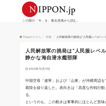
この国の「今」を、集合意識から読む。
Nipponコラム
特集
人民解放軍の挑発は“人民服レベル”─
人民解放軍の挑発は“人民服レベル
静かな海自潜水艦部隊
2025年12月11日
中国空母「遼寧」および「山東」が沖縄周辺を“
着陸を繰り返した。表向きは「高度な作戦行動
る。
というのも、この動きは軍事的にほとんど意味