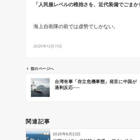
「人民服レベルの稚拙さを、近代装備でごまか
海上自衛隊の前では虚勢でしかない。
2025年12月11日
前のページへ
投
台湾有事「存立危機事態」発言に中国が
稿
過剰反応──
ナ
ビ
ゲ
ー
関連記事
シ
ョ
2025年6月22日
ン