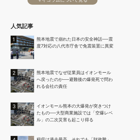
人気記事
熊本地震で崩れた日本の安全神話──震
度7対応の八代市庁舎で免震装置に異変
熊本地震でなぜ従業員はイオンモール
へ戻ったのか──避難後の爆発死で問わ
れる会社の責任
イオンモール熊本の大爆発が突きつけ
たもの──大型商業施設では「空爆レベ
ル」の二次災害も起こり得る
税収は過去最高、それでも「財政難」