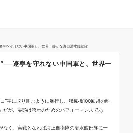
─遼寧を守れない中国軍と、世界一静かな海自潜水艦部隊
”──遼寧を守れない中国軍と、世界一
コ”字に取り囲むように航行し、艦載機100回超の離
」だが、実態は誇示のためのパフォーマンスであ
がなく、実戦となれば海上自衛隊の潜水艦部隊に一