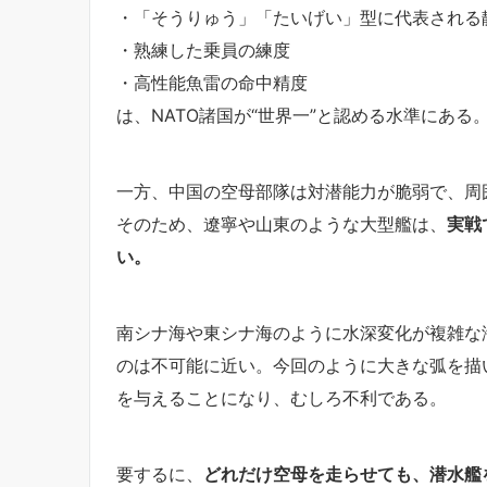
・「そうりゅう」「たいげい」型に代表される
・熟練した乗員の練度
・高性能魚雷の命中精度
は、NATO諸国が“世界一”と認める水準にある
一方、中国の空母部隊は対潜能力が脆弱で、周
そのため、遼寧や山東のような大型艦は、
実戦
い。
南シナ海や東シナ海のように水深変化が複雑な
のは不可能に近い。今回のように大きな弧を描
を与えることになり、むしろ不利である。
要するに、
どれだけ空母を走らせても、潜水艦