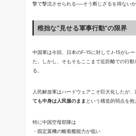
撃で撃沈させられる──そう断じざるを得ない
稚拙な“見せる軍事行動”の限界
中国軍は今回、日本のF-15に対してJ-15が
た。しかし、そもそもここまで近距離での行動
る。
人民解放軍はハードウェアこそ巨大化したが、
ても中身は人民服のまま
という構造的弱点を抱
特に中国空母部隊は
・固定翼機の離着艦能力が低い