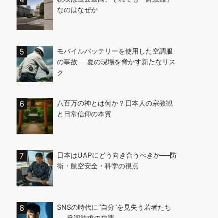
なのはなぜか
モバイルバッテリーを使用した空調服
の事故──夏の現場を脅かす新たなリス
ク
八百万の神とは何か？日本人の宗教観
と日常信仰の本質
日本はUAPにどう向き合うべきか──防
衛・航空安全・科学の視点
SNSの時代に“自分”を見失う若者たち
──承認欲求の功罪