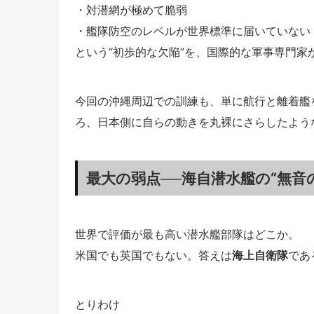
・対潜網が極めて脆弱
・艦隊防空のレベルが世界標準に届いていない
という“初歩的な欠陥”を、国際的な軍事専門家
今回の沖縄周辺での訓練も、単に航行と離着艦
ろ、日本側に自らの動きを丸裸にさらしたよう
最大の弱点──海自潜水艦の“無音
世界で評価が最も高い潜水艦部隊はどこか。
米国でも英国でもない。答えは
海上自衛隊
であ
とりわけ