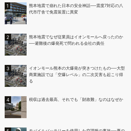
熊本地震で崩れた日本の安全神話──震度7対応の八
代市庁舎で免震装置に異変
熊本地震でなぜ従業員はイオンモールへ戻ったのか
──避難後の爆発死で問われる会社の責任
イオンモール熊本の大爆発が突きつけたもの──大型
商業施設では「空爆レベル」の二次災害も起こり得
る
税収は過去最高、それでも「財政難」なのはなぜか
モバイルバッテリーを使用した空調服の事故──夏の