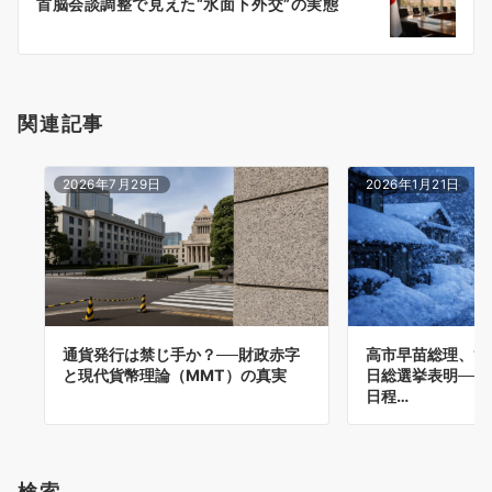
首脳会談調整で見えた“水面下外交”の実態
ョ
ン
関連記事
2026年7月29日
2026年1月21日
通貨発行は禁じ手か？──財政赤字
高市早苗総理、1月
と現代貨幣理論（MMT）の真実
日総選挙表明──
日程…
検索