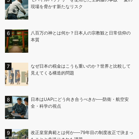
現場を脅かす新たなリスク
八百万の神とは何か？日本人の宗教観と日常信仰の
本質
なぜ日本の税金はこうも重いのか？世界と比較して
見えてくる構造的問題
日本はUAPにどう向き合うべきか──防衛・航空安
全・科学の視点
改正皇室典範とは何か──79年目の制度改正で決まっ