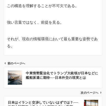
この構造を理解することが不可欠である。
強い言葉ではなく、前提を見る。
それが、現在の情報環境において最も重要な姿勢であ
る。
前のページへ
投
中東情勢緊迫化でトランプ大統領が日本などに
稿
艦船派遣に期待──日本外交の現実とは
ナ
ビ
ゲ
次のページへ
ー
日本はイランと交渉していないはずでは？──
シ