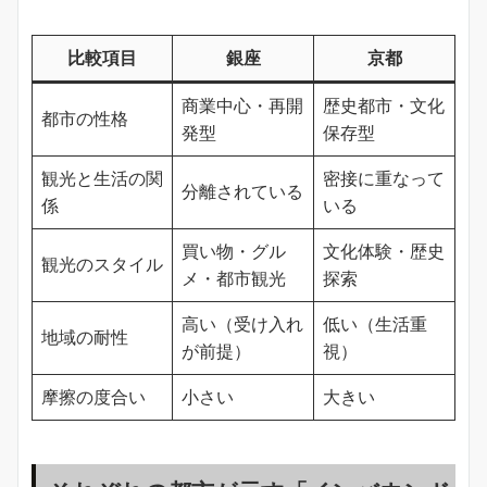
比較項目
銀座
京都
商業中心・再開
歴史都市・文化
都市の性格
発型
保存型
観光と生活の関
密接に重なって
分離されている
係
いる
買い物・グル
文化体験・歴史
観光のスタイル
メ・都市観光
探索
高い（受け入れ
低い（生活重
地域の耐性
が前提）
視）
摩擦の度合い
小さい
大きい