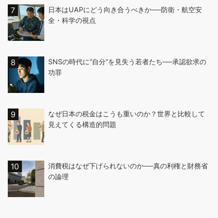
日本はUAPにどう向き合うべきか──防衛・航空安
全・科学の視点
SNSの時代に“自分”を見失う若者たち──承認欲求の
功罪
なぜ日本の税金はこうも重いのか？世界と比較して
見えてくる構造的問題
消費税はなぜ下げられないのか──真の利権と財務省
の論理