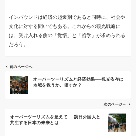
インバウンドは経済の起爆剤であると同時に、社会や
文化に対する問いでもある。これからの観光戦略に
は、受け入れる側の「覚悟」と「哲学」が求められる
だろう。
前のページへ
投
オーバーツーリズムと経済効果──観光依存は
稿
地域を救うか、壊すか？
ナ
ビ
ゲ
次のページへ
ー
オーバーツーリズムを超えて──訪日外国人と
シ
共生する日本の未来とは
ョ
ン