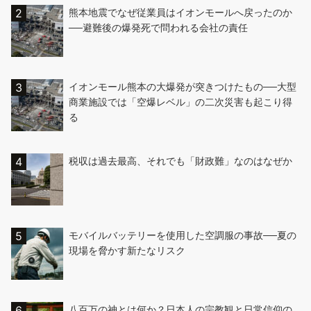
熊本地震でなぜ従業員はイオンモールへ戻ったのか
──避難後の爆発死で問われる会社の責任
イオンモール熊本の大爆発が突きつけたもの──大型
商業施設では「空爆レベル」の二次災害も起こり得
る
税収は過去最高、それでも「財政難」なのはなぜか
モバイルバッテリーを使用した空調服の事故──夏の
現場を脅かす新たなリスク
八百万の神とは何か？日本人の宗教観と日常信仰の