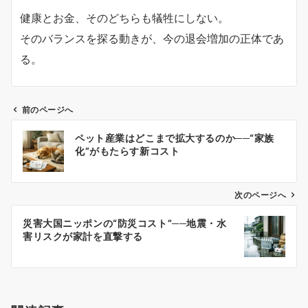
健康とお金、そのどちらも犠牲にしない。
そのバランスを探る動きが、今の退会増加の正体であ
る。
前のページへ
投
ペット産業はどこまで拡大するのか──“家族
稿
化”がもたらす新コスト
ナ
ビ
ゲ
次のページへ
ー
災害大国ニッポンの“防災コスト”──地震・水
シ
害リスクが家計を直撃する
ョ
ン