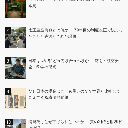
本質
改正皇室典範とは何か──79年目の制度改正で決まっ
たことと先送りされた課題
日本はUAPにどう向き合うべきか──防衛・航空安
全・科学の視点
なぜ日本の税金はこうも重いのか？世界と比較して
見えてくる構造的問題
消費税はなぜ下げられないのか──真の利権と財務省
の論理