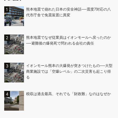
熊本地震で崩れた日本の安全神話──震度7対応の八
代市庁舎で免震装置に異変
熊本地震でなぜ従業員はイオンモールへ戻ったのか
──避難後の爆発死で問われる会社の責任
イオンモール熊本の大爆発が突きつけたもの──大型
商業施設では「空爆レベル」の二次災害も起こり得
る
税収は過去最高、それでも「財政難」なのはなぜか