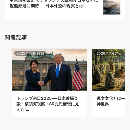
中東情勢緊迫化でトランプ大統領が日本などに
シ
艦船派遣に期待──日本外交の現実とは
ョ
ン
関連記事
2025年10月29日
2026年7月31日
トランプ来日2025──日米首脳会
縄文文化とは──
談・横須賀視察・80兆円構想に見
神世界
えた“…