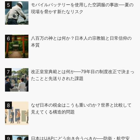
モバイルバッテリーを使用した空調服の事故──夏の
現場を脅かす新たなリスク
八百万の神とは何か？日本人の宗教観と日常信仰の
本質
改正皇室典範とは何か──79年目の制度改正で決まっ
たことと先送りされた課題
なぜ日本の税金はこうも重いのか？世界と比較して
見えてくる構造的問題
日本はUAPにどう向き合うべきか──防衛・航空安