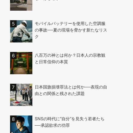
モバイルバッテリーを使用した空調服
の事故──夏の現場を脅かす新たなリス
ク
八百万の神とは何か？日本人の宗教観
と日常信仰の本質
日本国旗損壊罪法とは何か──表現の自
由との関係と残された課題
SNSの時代に“自分”を見失う若者たち
──承認欲求の功罪