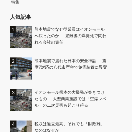
特集
人気記事
熊本地震でなぜ従業員はイオンモール
へ戻ったのか──避難後の爆発死で問わ
れる会社の責任
熊本地震で崩れた日本の安全神話──震
度7対応の八代市庁舎で免震装置に異変
イオンモール熊本の大爆発が突きつけ
たもの──大型商業施設では「空爆レベ
ル」の二次災害も起こり得る
税収は過去最高、それでも「財政難」
なのはなぜか