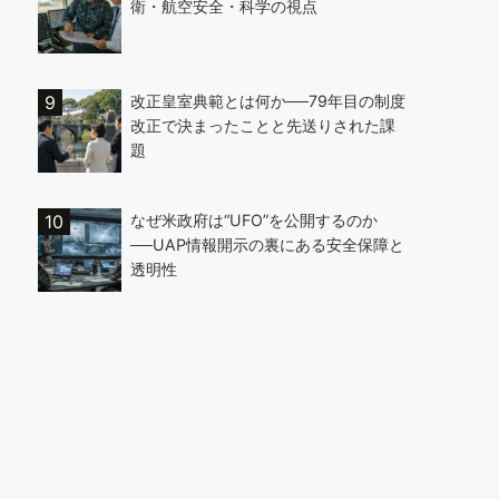
衛・航空安全・科学の視点
改正皇室典範とは何か──79年目の制度
改正で決まったことと先送りされた課
題
なぜ米政府は“UFO”を公開するのか
──UAP情報開示の裏にある安全保障と
透明性