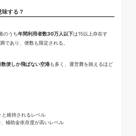
意味する？
港のうち
年間利用者数30万人以下
は15以上存在す
未満であり、便数も限定される。
日数便しか飛ばない空港
も多く、運営費を賄えるほど
々と維持されるレベル
で、補助金依存度が高いレベル