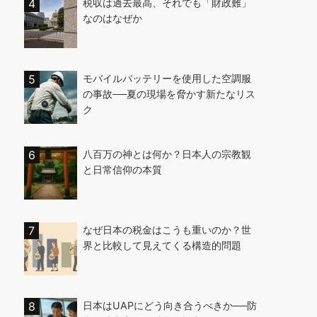
税収は過去最高、それでも「財政難」
なのはなぜか
モバイルバッテリーを使用した空調服
の事故──夏の現場を脅かす新たなリス
ク
八百万の神とは何か？日本人の宗教観
と日常信仰の本質
なぜ日本の税金はこうも重いのか？世
界と比較して見えてくる構造的問題
日本はUAPにどう向き合うべきか──防