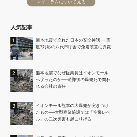
マイコラムについて見る
人気記事
熊本地震で崩れた日本の安全神話──震
度7対応の八代市庁舎で免震装置に異変
熊本地震でなぜ従業員はイオンモール
へ戻ったのか──避難後の爆発死で問わ
れる会社の責任
イオンモール熊本の大爆発が突きつけ
たもの──大型商業施設では「空爆レベ
ル」の二次災害も起こり得る