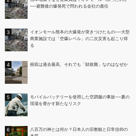
──避難後の爆発死で問われる会社の責任
イオンモール熊本の大爆発が突きつけたもの──大型
商業施設では「空爆レベル」の二次災害も起こり得
る
税収は過去最高、それでも「財政難」なのはなぜか
モバイルバッテリーを使用した空調服の事故──夏の
現場を脅かす新たなリスク
八百万の神とは何か？日本人の宗教観と日常信仰の
本質