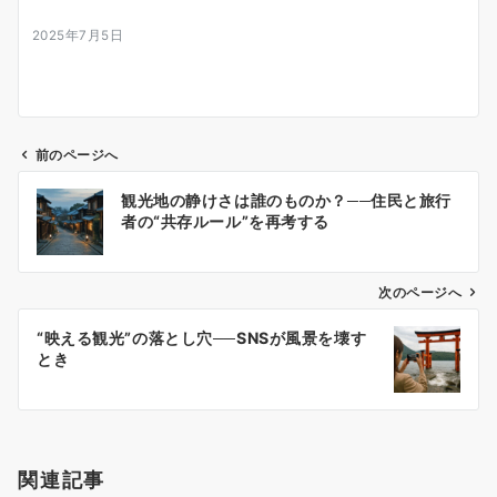
2025年7月5日
前のページへ
投
観光地の静けさは誰のものか？──住民と旅行
稿
者の“共存ルール”を再考する
ナ
ビ
ゲ
次のページへ
ー
“映える観光”の落とし穴──SNSが風景を壊す
シ
とき
ョ
ン
関連記事