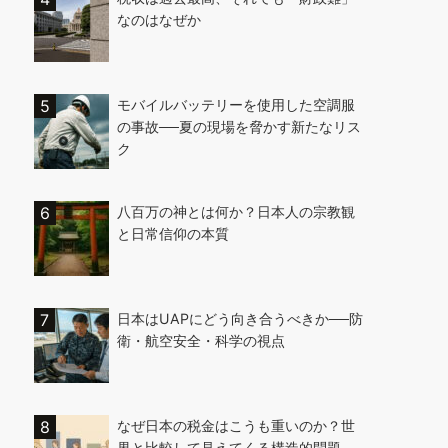
なのはなぜか
モバイルバッテリーを使用した空調服
の事故──夏の現場を脅かす新たなリス
ク
八百万の神とは何か？日本人の宗教観
と日常信仰の本質
日本はUAPにどう向き合うべきか──防
衛・航空安全・科学の視点
なぜ日本の税金はこうも重いのか？世
界と比較して見えてくる構造的問題