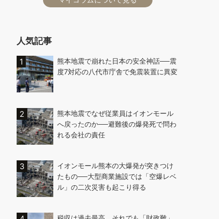
人気記事
熊本地震で崩れた日本の安全神話──震
度7対応の八代市庁舎で免震装置に異変
熊本地震でなぜ従業員はイオンモール
へ戻ったのか──避難後の爆発死で問わ
れる会社の責任
イオンモール熊本の大爆発が突きつけ
たもの──大型商業施設では「空爆レベ
ル」の二次災害も起こり得る
税収は過去最高、それでも「財政難」