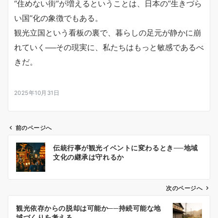
“住めない街”が増えるということは、日本の“生きづら
い国”化の象徴でもある。
観光立国という看板の裏で、暮らしの足元が静かに崩
れていく──その現実に、私たちはもっと敏感であるべ
きだ。
2025年10月31日
前のページへ
投
伝統行事が観光イベントに変わるとき──地域
稿
文化の継承は守れるか
ナ
ビ
ゲ
次のページへ
ー
観光依存からの脱却は可能か──持続可能な地
シ
域づくりを考える