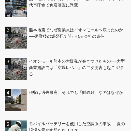
代市庁舎で免震装置に異変
熊本地震でなぜ従業員はイオンモールへ戻ったのか
──避難後の爆発死で問われる会社の責任
イオンモール熊本の大爆発が突きつけたもの──大型
商業施設では「空爆レベル」の二次災害も起こり得
る
税収は過去最高、それでも「財政難」なのはなぜか
モバイルバッテリーを使用した空調服の事故──夏の
現場を脅かす新たなリスク