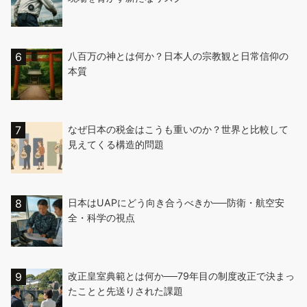
八百万の神とは何か？日本人の宗教観と日常信仰の
本質
なぜ日本の税金はこうも重いのか？世界と比較して
見えてくる構造的問題
日本はUAPにどう向き合うべきか──防衛・航空安
全・科学の視点
改正皇室典範とは何か──79年目の制度改正で決まっ
たことと先送りされた課題