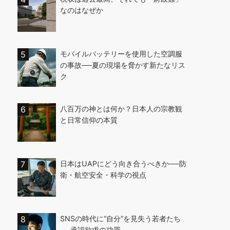
なのはなぜか
モバイルバッテリーを使用した空調服
の事故──夏の現場を脅かす新たなリス
ク
八百万の神とは何か？日本人の宗教観
と日常信仰の本質
日本はUAPにどう向き合うべきか──防
衛・航空安全・科学の視点
SNSの時代に“自分”を見失う若者たち
──承認欲求の功罪