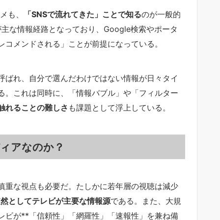
タメも、
「SNSで流れてきた」ことで知る
のが一般的
kTokが主な情報経路となっており、Google検索やポータ
レコメンドされる」ことが前提になっている。
呼ばれ、自分で選んだわけではない情報が日々タイ
る。これは同時に、「情報バブル」や「フィルター
触れることの難しさ
も課題として浮上している。
ディアなのか？
慎重な視点も必要だ。たしかに若年層の視聴は減少
依然としてテレビが主要な情報源
である。また、大規
レビが**「信頼性」「網羅性」「速報性」を兼ね備