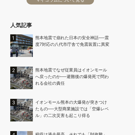
人気記事
熊本地震で崩れた日本の安全神話──震
度7対応の八代市庁舎で免震装置に異変
熊本地震でなぜ従業員はイオンモール
へ戻ったのか──避難後の爆発死で問わ
れる会社の責任
イオンモール熊本の大爆発が突きつけ
たもの──大型商業施設では「空爆レベ
ル」の二次災害も起こり得る
税収は過去最高、それでも「財政難」