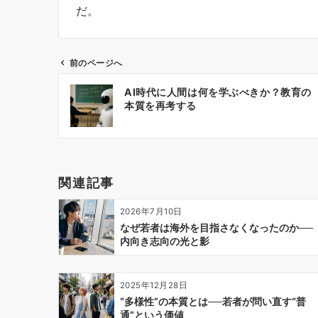
だ。
前のページへ
投
AI時代に人間は何を学ぶべきか？教育の
稿
本質を再考する
ナ
ビ
ゲ
ー
関連記事
シ
ョ
2026年7月10日
ン
なぜ若者は海外を目指さなくなったのか──
内向き志向の光と影
2025年12月28日
“多様性”の本質とは──若者が問い直す“普
通”という価値