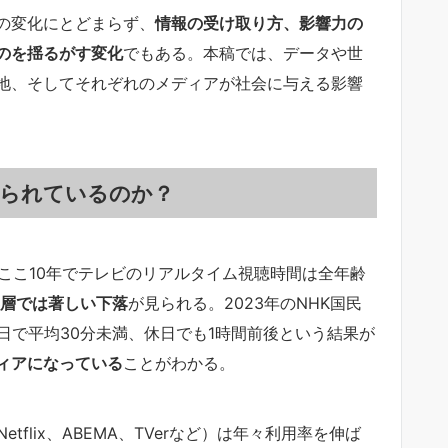
の変化にとどまらず、
情報の受け取り方、影響力の
のを揺るがす変化
でもある。本稿では、データや世
地、そしてそれぞれのメディアが社会に与える影響
けられているのか？
ここ10年でテレビのリアルタイム視聴時間は全年齢
年層では著しい下落
が見られる。2023年のNHK国民
日で平均30分未満、休日でも1時間前後という結果が
ィアになっている
ことがわかる。
etflix、ABEMA、TVerなど）は年々利用率を伸ば