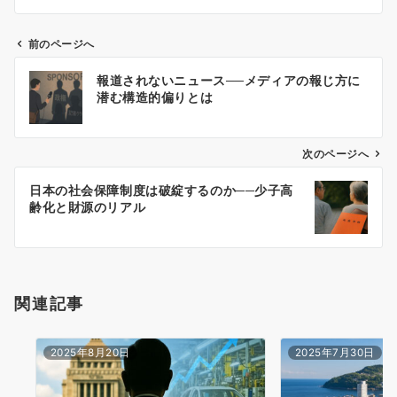
前のページへ
投
報道されないニュース──メディアの報じ方に
稿
潜む構造的偏りとは
ナ
ビ
ゲ
次のページへ
ー
日本の社会保障制度は破綻するのか──少子高
シ
齢化と財源のリアル
ョ
ン
関連記事
2025年8月20日
2025年7月30日