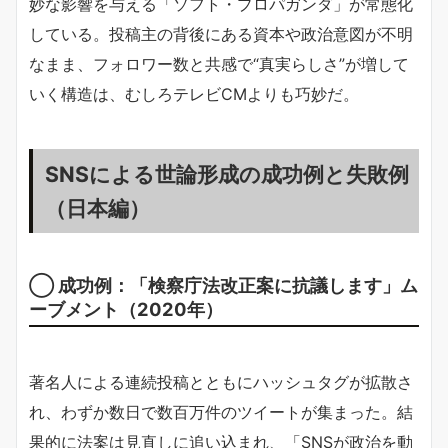
妙な影響を与える「ソフト・プロパガンダ」が常態化
している。投稿主の背後にある資本や政治意図が不明
なまま、フォロワー数と共感で“真実らしさ”が増して
いく構造は、むしろテレビCMよりも巧妙だ。
SNSによる世論形成の成功例と失敗例
（日本編）
◯ 成功例：「検察庁法改正案に抗議します」ム
ーブメント（2020年）
著名人による連続投稿とともにハッシュタグが拡散さ
れ、わずか数日で数百万件のツイートが集まった。結
果的に法案は見直しに追い込まれ、「SNSが政治を動