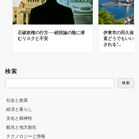
石破政権の行方──続投論の陰に潜
伊東市の田久保市
むリスクと不安
直どうでもいい？
される“…
検索
検索
社会と政策
経済と暮らし
文化と精神性
観光と地方創生
テクノロジーと情報