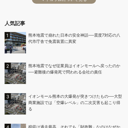
人気記事
熊本地震で崩れた日本の安全神話──震度7対応の八
代市庁舎で免震装置に異変
熊本地震でなぜ従業員はイオンモールへ戻ったのか
──避難後の爆発死で問われる会社の責任
イオンモール熊本の大爆発が突きつけたもの──大型
商業施設では「空爆レベル」の二次災害も起こり得
る
税収は過去最高、それでも「財政難」なのはなぜか