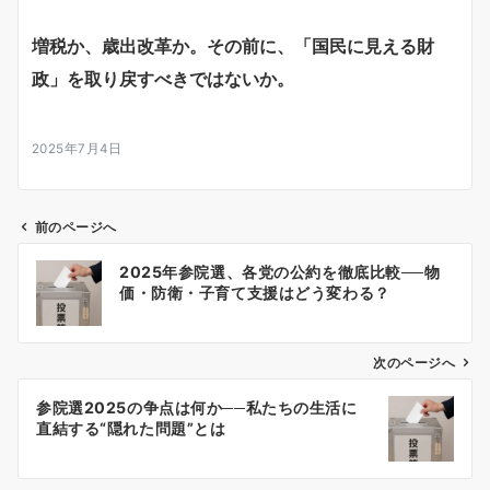
増税か、歳出改革か。その前に、「国民に見える財
政」を取り戻すべきではないか。
2025年7月4日
前のページへ
投
2025年参院選、各党の公約を徹底比較──物
稿
価・防衛・子育て支援はどう変わる？
ナ
ビ
ゲ
次のページへ
ー
参院選2025の争点は何か──私たちの生活に
シ
直結する“隠れた問題”とは
ョ
ン