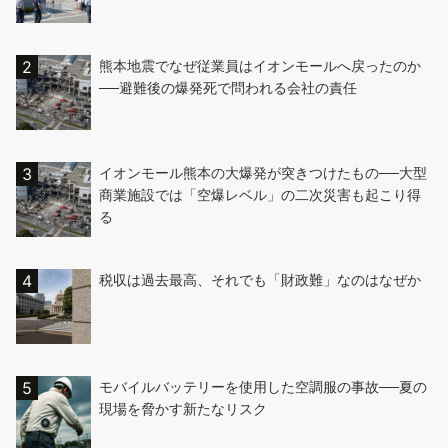
熊本地震でなぜ従業員はイオンモールへ戻ったのか
──避難後の爆発死で問われる会社の責任
イオンモール熊本の大爆発が突きつけたもの──大型
商業施設では「空爆レベル」の二次災害も起こり得
る
税収は過去最高、それでも「財政難」なのはなぜか
モバイルバッテリーを使用した空調服の事故──夏の
現場を脅かす新たなリスク