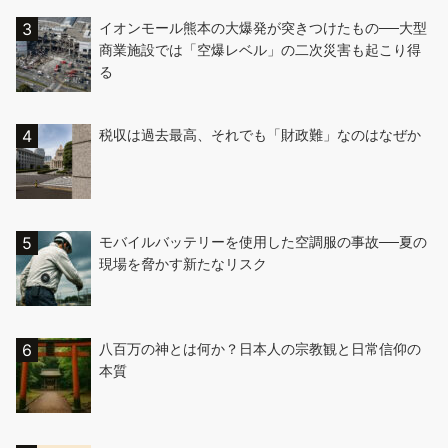
イオンモール熊本の大爆発が突きつけたもの──大型
商業施設では「空爆レベル」の二次災害も起こり得
る
税収は過去最高、それでも「財政難」なのはなぜか
モバイルバッテリーを使用した空調服の事故──夏の
現場を脅かす新たなリスク
八百万の神とは何か？日本人の宗教観と日常信仰の
本質