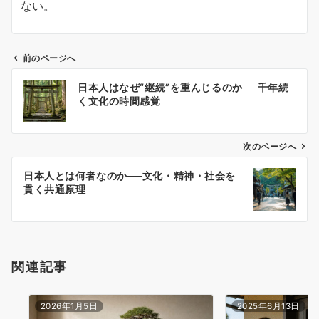
ない。
前のページへ
投
日本人はなぜ“継続”を重んじるのか──千年続
稿
く文化の時間感覚
ナ
ビ
ゲ
次のページへ
ー
日本人とは何者なのか──文化・精神・社会を
シ
貫く共通原理
ョ
ン
関連記事
2026年1月5日
2025年6月13日