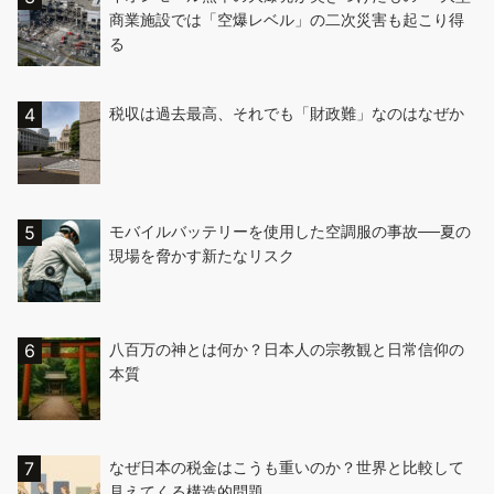
商業施設では「空爆レベル」の二次災害も起こり得
る
税収は過去最高、それでも「財政難」なのはなぜか
モバイルバッテリーを使用した空調服の事故──夏の
現場を脅かす新たなリスク
八百万の神とは何か？日本人の宗教観と日常信仰の
本質
なぜ日本の税金はこうも重いのか？世界と比較して
見えてくる構造的問題