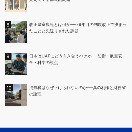
改正皇室典範とは何か──79年目の制度改正で決まっ
たことと先送りされた課題
日本はUAPにどう向き合うべきか──防衛・航空安
全・科学の視点
消費税はなぜ下げられないのか──真の利権と財務省
の論理