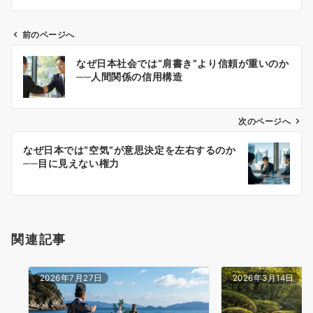
前のページへ
投
なぜ日本社会では“肩書き”より信頼が重いのか
稿
──人間関係の信用構造
ナ
ビ
ゲ
次のページへ
ー
なぜ日本では“空気”が意思決定を左右するのか
シ
──目に見えない権力
ョ
ン
関連記事
2026年7月27日
2026年3月14日