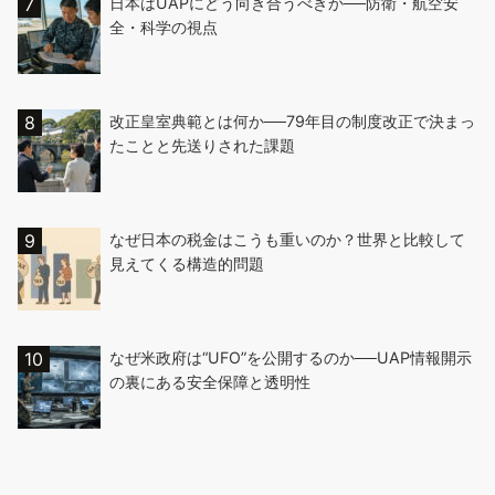
日本はUAPにどう向き合うべきか──防衛・航空安
全・科学の視点
改正皇室典範とは何か──79年目の制度改正で決まっ
たことと先送りされた課題
なぜ日本の税金はこうも重いのか？世界と比較して
見えてくる構造的問題
なぜ米政府は“UFO”を公開するのか──UAP情報開示
の裏にある安全保障と透明性