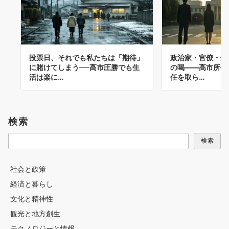
投票日、それでも私たちは「期待」
政治家・官僚・企
に賭けてしまう──高市圧勝でも生
の喝――高市所信
活は楽に…
任を取ら…
検索
検索
社会と政策
経済と暮らし
文化と精神性
観光と地方創生
テクノロジーと情報