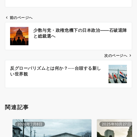
前のページへ
投
少数与党・政権危機下の日本政治――石破退陣
稿
と総裁選へ
ナ
ビ
ゲ
次のページへ
ー
反グローバリズムとは何か？──台頭する新し
シ
い世界観
ョ
ン
関連記事
2026年2月8日
2025年10月27日