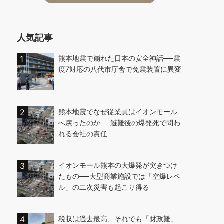
人気記事
熊本地震で崩れた日本の安全神話──震
度7対応の八代市庁舎で免震装置に異変
熊本地震でなぜ従業員はイオンモール
へ戻ったのか──避難後の爆発死で問わ
れる会社の責任
イオンモール熊本の大爆発が突きつけ
たもの──大型商業施設では「空爆レベ
ル」の二次災害も起こり得る
税収は過去最高、それでも「財政難」