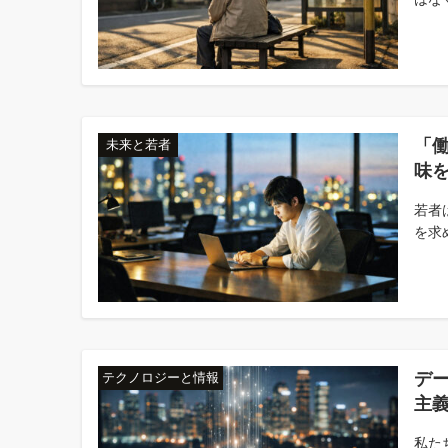
「
未来と若者
味
若者
を求
デ
テクノロジーと情報
主義
私た