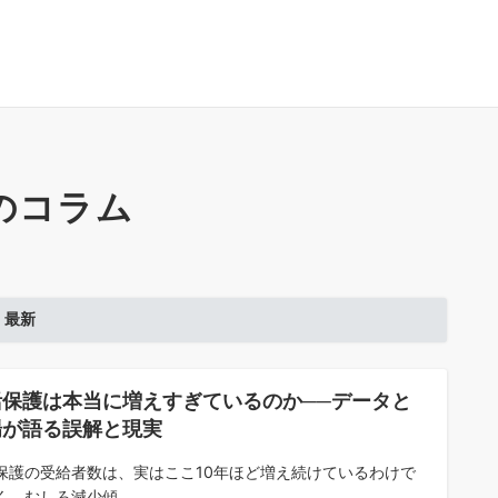
のコラム
最新
活保護は本当に増えすぎているのか──データと
場が語る誤解と現実
保護の受給者数は、実はここ10年ほど増え続けているわけで
く、むしろ減少傾...