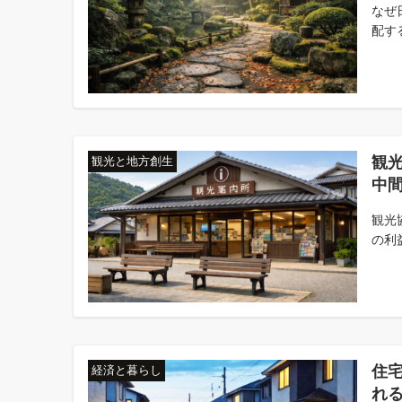
なぜ
配す
観
観光と地方創生
中
観光
の利
住
経済と暮らし
れ