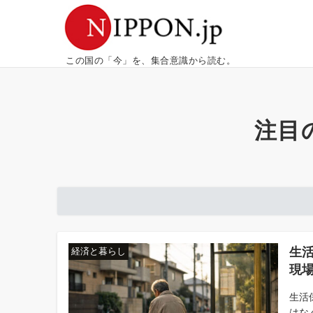
この国の「今」を、集合意識から読む。
注目
生
経済と暮らし
現
生活
はな