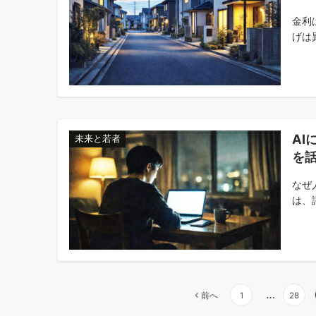
金利
げは
AI
未来と若者
を
なぜ
は、評
…
前へ
1
28