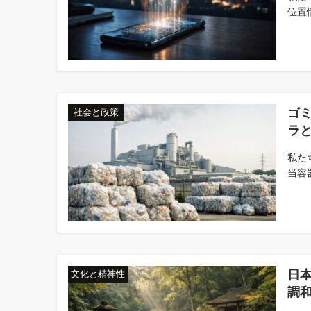
位置
ゴ
社会と政策
ラ
私た
当容
日本
文化と精神性
調