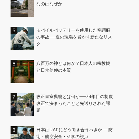
なのはなぜか
モバイルバッテリーを使用した空調服
の事故──夏の現場を脅かす新たなリス
ク
八百万の神とは何か？日本人の宗教観
と日常信仰の本質
改正皇室典範とは何か──79年目の制度
改正で決まったことと先送りされた課
題
日本はUAPにどう向き合うべきか──防
衛・航空安全・科学の視点