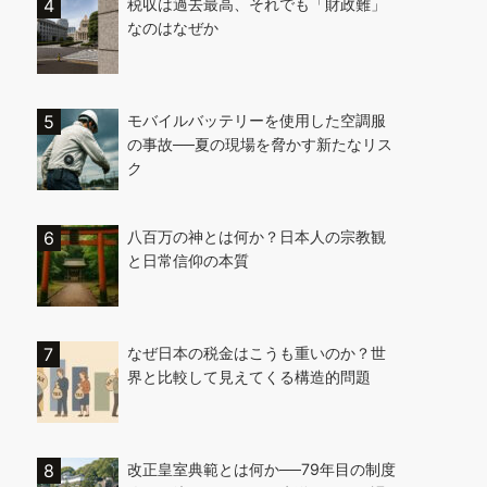
税収は過去最高、それでも「財政難」
なのはなぜか
モバイルバッテリーを使用した空調服
の事故──夏の現場を脅かす新たなリス
ク
八百万の神とは何か？日本人の宗教観
と日常信仰の本質
なぜ日本の税金はこうも重いのか？世
界と比較して見えてくる構造的問題
改正皇室典範とは何か──79年目の制度