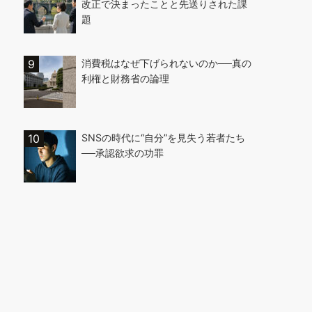
改正で決まったことと先送りされた課
題
消費税はなぜ下げられないのか──真の
利権と財務省の論理
SNSの時代に“自分”を見失う若者たち
──承認欲求の功罪