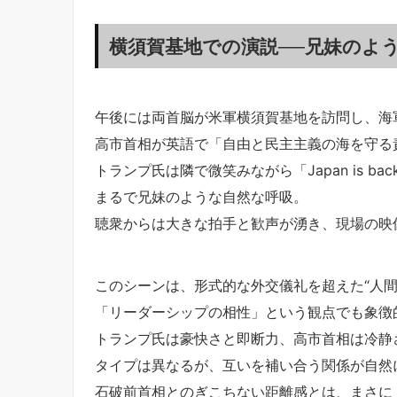
横須賀基地での演説──兄妹のよ
午後には両首脳が米軍横須賀基地を訪問し、海
高市首相が英語で「自由と民主主義の海を守る
トランプ氏は隣で微笑みながら「Japan is ba
まるで兄妹のような自然な呼吸。
聴衆からは大きな拍手と歓声が湧き、現場の映
このシーンは、形式的な外交儀礼を超えた“人
「リーダーシップの相性」という観点でも象徴
トランプ氏は豪快さと即断力、高市首相は冷静
タイプは異なるが、互いを補い合う関係が自然
石破前首相とのぎこちない距離感とは、まさに「