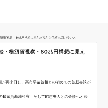
横須賀視察・80兆円構想に見えた“取引と信頼”の新バランス
会談・横須賀視察・80兆円構想に見え
大統領が再来日し、高市早苗首相との初めての首脳会談が
の横須賀基地視察、そして昭恵夫人との会談へと続