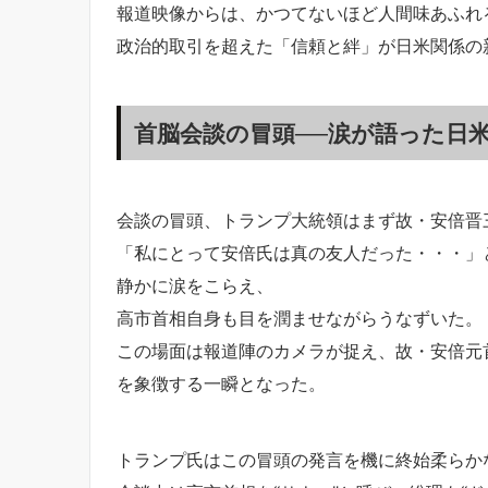
報道映像からは、かつてないほど人間味あふれ
政治的取引を超えた「信頼と絆」が日米関係の
首脳会談の冒頭──涙が語った日
会談の冒頭、トランプ大統領はまず故・安倍晋
「私にとって安倍氏は真の友人だった・・・」
静かに涙をこらえ、
高市首相自身も目を潤ませながらうなずいた。
この場面は報道陣のカメラが捉え、故・安倍元
を象徴する一瞬となった。
トランプ氏はこの冒頭の発言を機に終始柔らか