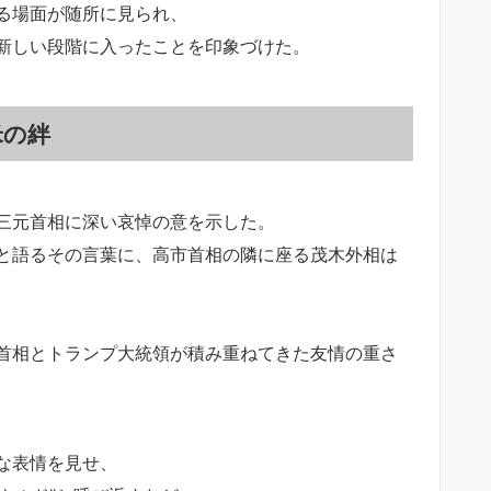
る場面が随所に見られ、
新しい段階に入ったことを印象づけた。
米の絆
三元首相に深い哀悼の意を示した。
と語るその言葉に、高市首相の隣に座る茂木外相は
首相とトランプ大統領が積み重ねてきた友情の重さ
な表情を見せ、