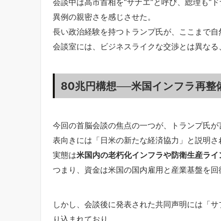
会談中は高市首相を“サナエ”と呼び、総理も“
異例の親密さを感じさせた。
長い政治経験を持つトランプ氏が、ここまで自
会談室には、ビジネスライクな交渉とは異なる
80兆円構想──米国インフラ再整
今回の首脳会談の焦点の一つが、トランプ氏が
表向きには「日米の新たな経済協力」と説明さ
実態は
米国内の老朽化インフラや防衛生産ライ
つまり、資金は米国の国内雇用と産業基盤を回
しかし、会談後に発表された共同声明には「サ
り込まれており、