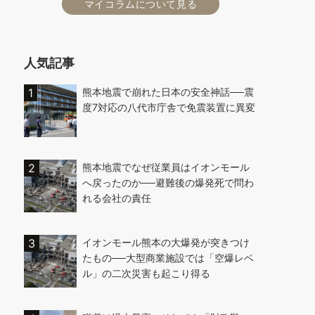
マイコラムについて見る
人気記事
熊本地震で崩れた日本の安全神話──震
度7対応の八代市庁舎で免震装置に異変
熊本地震でなぜ従業員はイオンモール
へ戻ったのか──避難後の爆発死で問わ
れる会社の責任
イオンモール熊本の大爆発が突きつけ
たもの──大型商業施設では「空爆レベ
ル」の二次災害も起こり得る