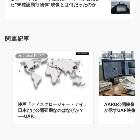
シ
た“未確認飛行物体”映像とは何だったのか
ョ
ン
関連記事
2026年6月17日
2026年8月2日
映画「ディスクロージャー・デイ」
AARO公開映像と
日本だけ公開延期なのはなぜか？
が示すUAP映像
──UAP…