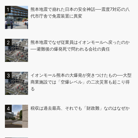
熊本地震で崩れた日本の安全神話──震度7対応の八
代市庁舎で免震装置に異変
熊本地震でなぜ従業員はイオンモールへ戻ったのか
──避難後の爆発死で問われる会社の責任
イオンモール熊本の大爆発が突きつけたもの──大型
商業施設では「空爆レベル」の二次災害も起こり得
る
税収は過去最高、それでも「財政難」なのはなぜか