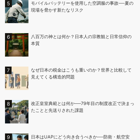
モバイルバッテリーを使用した空調服の事故──夏の
現場を脅かす新たなリスク
八百万の神とは何か？日本人の宗教観と日常信仰の
本質
なぜ日本の税金はこうも重いのか？世界と比較して
見えてくる構造的問題
改正皇室典範とは何か──79年目の制度改正で決まっ
たことと先送りされた課題
日本はUAPにどう向き合うべきか──防衛・航空安