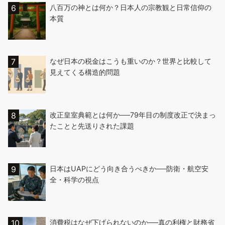
八百万の神とは何か？日本人の宗教観と日常信仰の
本質
なぜ日本の税金はこうも重いのか？世界と比較して
見えてくる構造的問題
改正皇室典範とは何か──79年目の制度改正で決まっ
たことと先送りされた課題
日本はUAPにどう向き合うべきか──防衛・航空安
全・科学の視点
消費税はなぜ下げられないのか──真の利権と財務省