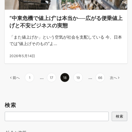
“中東危機で値上げ”は本当か──広がる便乗値上
げと不安ビジネスの実態
「また値上げか」という空気が社会を支配している 今、日本
では“値上げそのもの”よ...
2026年5月14日
投
…
…
前へ
1
17
18
19
66
次へ
稿
の
ペ
検索
ー
ジ
検索
送
り