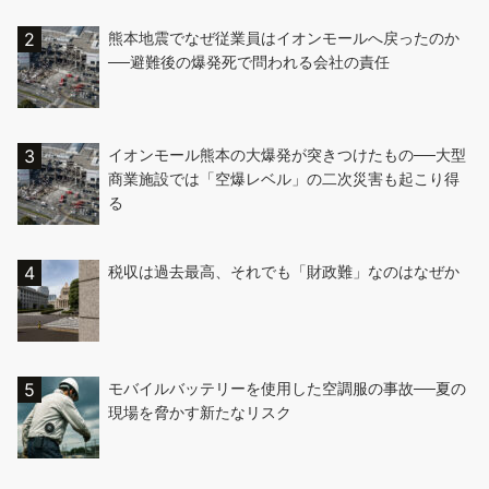
熊本地震でなぜ従業員はイオンモールへ戻ったのか
──避難後の爆発死で問われる会社の責任
イオンモール熊本の大爆発が突きつけたもの──大型
商業施設では「空爆レベル」の二次災害も起こり得
る
税収は過去最高、それでも「財政難」なのはなぜか
モバイルバッテリーを使用した空調服の事故──夏の
現場を脅かす新たなリスク