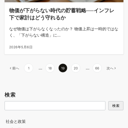
物価が下がらない時代の貯蓄戦略──インフレ
下で家計はどう守れるか
なぜ物価は下がらなくなったのか？ 物価上昇は一時的ではな
く、「下がらない構造」に...
2026年5月6日
投
…
…
前へ
1
18
19
20
66
次へ
稿
の
ペ
検索
ー
ジ
検索
送
り
社会と政策