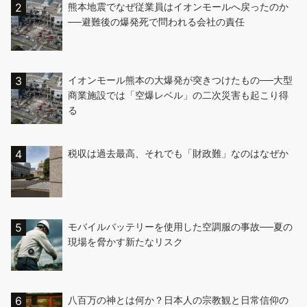
熊本地震でなぜ従業員はイオンモールへ戻ったのか
──避難後の爆発死で問われる会社の責任
イオンモール熊本の大爆発が突きつけたもの──大型
商業施設では「空爆レベル」の二次災害も起こり得
る
税収は過去最高、それでも「財政難」なのはなぜか
モバイルバッテリーを使用した空調服の事故──夏の
現場を脅かす新たなリスク
八百万の神とは何か？日本人の宗教観と日常信仰の