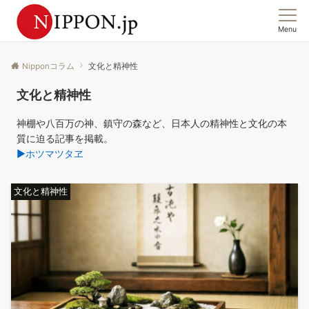
Menu
この国の「今」を、集合意識から読む。
Nipponコラム
文化と精神性
文化と精神性
神棚や八百万の神、鎮守の森など、日本人の精神性と文化の本
質に迫る記事を掲載。
▶ホツマツタヱ
文化と精神性