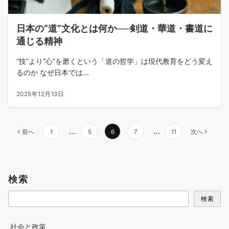
日本の“道”文化とは何か──剣道・華道・書道に
通じる精神
“技”より“心”を磨くという「道の哲学」は現代教育をどう変え
るのか なぜ日本では...
2025年12月13日
投
…
…
前へ
1
5
6
7
11
次へ
稿
の
ペ
検索
ー
ジ
検索
送
り
社会と政策