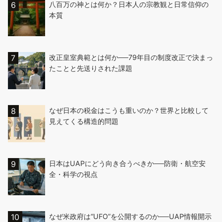
八百万の神とは何か？日本人の宗教観と日常信仰の
本質
改正皇室典範とは何か──79年目の制度改正で決まっ
たことと先送りされた課題
なぜ日本の税金はこうも重いのか？世界と比較して
見えてくる構造的問題
日本はUAPにどう向き合うべきか──防衛・航空安
全・科学の視点
なぜ米政府は“UFO”を公開するのか──UAP情報開示