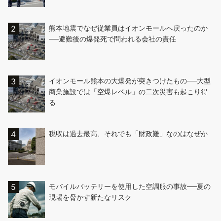
熊本地震でなぜ従業員はイオンモールへ戻ったのか
──避難後の爆発死で問われる会社の責任
イオンモール熊本の大爆発が突きつけたもの──大型
商業施設では「空爆レベル」の二次災害も起こり得
る
税収は過去最高、それでも「財政難」なのはなぜか
モバイルバッテリーを使用した空調服の事故──夏の
現場を脅かす新たなリスク