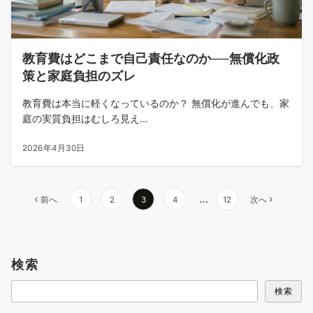
教育費はどこまで自己責任なのか──無償化政
策と家庭負担のズレ
教育費は本当に軽くなっているのか？ 無償化が進んでも、家
庭の実質負担はむしろ見え...
2026年4月30日
投
…
前へ
1
2
3
4
12
次へ
稿
の
ペ
検索
ー
ジ
検索
送